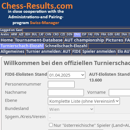
Logged on: Gast
Arabic
ARM
AZE
BIH
BUL
CAT
CHN
CRO
CZE
DEN
ENG
ESP
FAI
FIN
FRA
GER
GRE
INA
I
Home
Tournament-Database
AUT championship
Pictures
F
Turnierschach-Elozahl
Schnellschach-Elozahl
Allgemeines
Turnier anmelden: AUT
FIDE
Spieler anmelden
Elo AU
Willkommen bei den offiziellen Turnierscha
FIDE-Elolisten Stand
AUT-Elolisten Stand
13.600
Personennummer
Nachname
Vorname
Ebene
Bundesland
Spgem./Kreis/Verein
Nur "österreichische" Spieler (Land=A