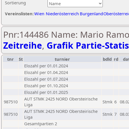
Sortierung
Vereinslisten:
Wien
Niederösterreich
Burgenland
Oberösterrei
Pnr:144486 Name: Mario Ramos
Zeitreihe
,
Grafik Partie-Statis
tnr
St
turnier
bdld
rd
da
Elozahl per 01.01.2024
Elozahl per 01.04.2024
Elozahl per 01.07.2024
Elozahl per 01.10.2024
Elozahl per 01.01.2025
AUT STMK 2425 NORD Obersteirische
987510
Stmk
6
08.0
Liga
AUT STMK 2425 NORD Obersteirische
987510
Stmk
7
08.0
Liga
Gesamtpartien 2