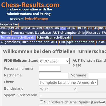
Logged on: Gast
Arabic
ARM
AZE
BIH
BUL
CAT
CHN
CRO
CZE
DEN
ENG
ESP
FAI
FIN
FRA
GER
GRE
INA
I
Home
Tournament-Database
AUT championship
Pictures
F
Turnierschach-Elozahl
Schnellschach-Elozahl
Allgemeines
Turnier anmelden: AUT
FIDE
Spieler anmelden
Elo AU
Willkommen bei den offiziellen Turnierscha
FIDE-Elolisten Stand
AUT-Elolisten Stand
6.936
Personennummer
Nachname
Vorname
Ebene
Bundesland
Spgem./Kreis/Verein
Nur "österreichische" Spieler (Land=A