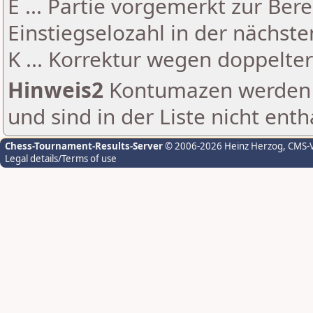
E ... Partie vorgemerkt zur Be
Einstiegselozahl in der nächst
K ... Korrektur wegen doppelt
Hinweis2
Kontumazen werden g
und sind in der Liste nicht enth
Chess-Tournament-Results-Server
© 2006-2026 Heinz Herzog
, CMS-
Legal details/Terms of use