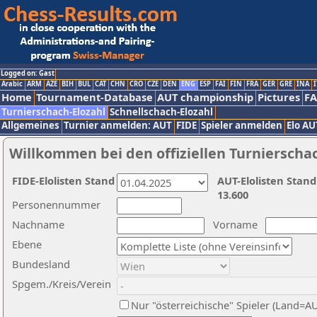
Logged on: Gast
Arabic
ARM
AZE
BIH
BUL
CAT
CHN
CRO
CZE
DEN
ENG
ESP
FAI
FIN
FRA
GER
GRE
INA
I
Home
Tournament-Database
AUT championship
Pictures
F
Turnierschach-Elozahl
Schnellschach-Elozahl
Allgemeines
Turnier anmelden: AUT
FIDE
Spieler anmelden
Elo AU
Willkommen bei den offiziellen Turnierscha
FIDE-Elolisten Stand
AUT-Elolisten Stand
13.600
Personennummer
Nachname
Vorname
Ebene
Bundesland
Spgem./Kreis/Verein
Nur "österreichische" Spieler (Land=A