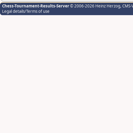
Chess-Tournament-Results-Server
© 2006-2026 Heinz Herzog
, CMS-
Legal details/Terms of use