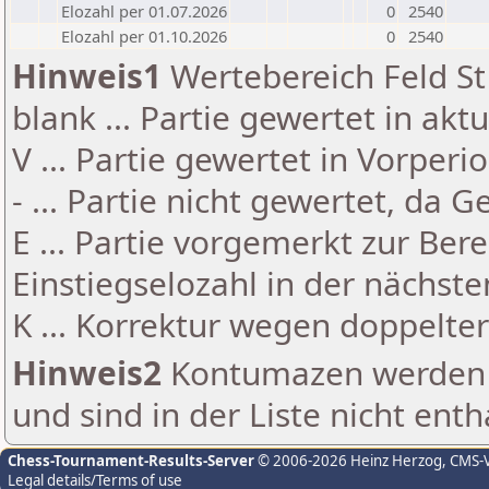
Elozahl per 01.07.2026
0
2540
Elozahl per 01.10.2026
0
2540
Hinweis1
Wertebereich Feld St 
blank ... Partie gewertet in akt
V ... Partie gewertet in Vorperi
- ... Partie nicht gewertet, da 
E ... Partie vorgemerkt zur Be
Einstiegselozahl in der nächst
K ... Korrektur wegen doppelt
Hinweis2
Kontumazen werden g
und sind in der Liste nicht enth
Chess-Tournament-Results-Server
© 2006-2026 Heinz Herzog
, CMS-
Legal details/Terms of use