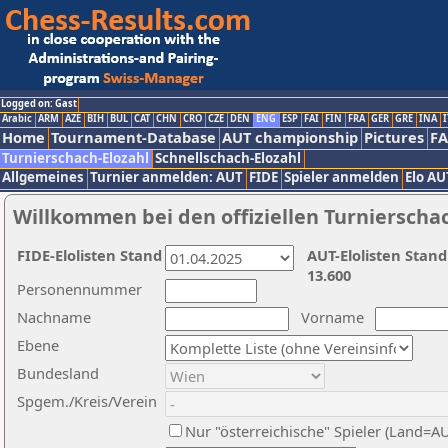
Logged on: Gast
Arabic
ARM
AZE
BIH
BUL
CAT
CHN
CRO
CZE
DEN
ENG
ESP
FAI
FIN
FRA
GER
GRE
INA
I
Home
Tournament-Database
AUT championship
Pictures
F
Turnierschach-Elozahl
Schnellschach-Elozahl
Allgemeines
Turnier anmelden: AUT
FIDE
Spieler anmelden
Elo AU
Willkommen bei den offiziellen Turnierscha
FIDE-Elolisten Stand
AUT-Elolisten Stand
13.600
Personennummer
Nachname
Vorname
Ebene
Bundesland
Spgem./Kreis/Verein
Nur "österreichische" Spieler (Land=A