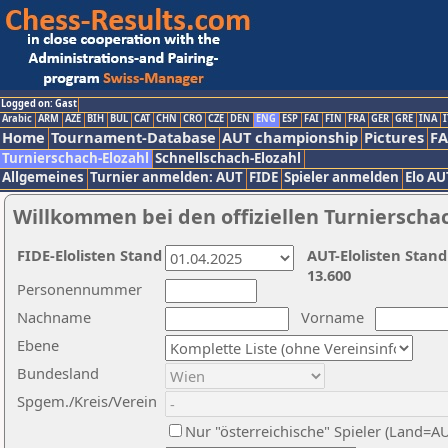
Logged on: Gast
Arabic
ARM
AZE
BIH
BUL
CAT
CHN
CRO
CZE
DEN
ENG
ESP
FAI
FIN
FRA
GER
GRE
INA
I
Home
Tournament-Database
AUT championship
Pictures
F
Turnierschach-Elozahl
Schnellschach-Elozahl
Allgemeines
Turnier anmelden: AUT
FIDE
Spieler anmelden
Elo AU
Willkommen bei den offiziellen Turnierscha
FIDE-Elolisten Stand
AUT-Elolisten Stand
13.600
Personennummer
Nachname
Vorname
Ebene
Bundesland
Spgem./Kreis/Verein
Nur "österreichische" Spieler (Land=A