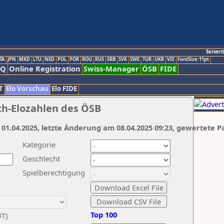
Servert
TA
JPN
MKD
LTU
NED
POL
POR
ROU
RUS
SRB
SVK
SWE
TUR
UKR
VIE
FontSize:11pt
AQ
Online Registration
Swiss-Manager
ÖSB
FIDE
T
Elo Vorschau
Elo FIDE
ch-Elozahlen des ÖSB
 01.04.2025, letzte Änderung am 08.04.2025 09:23, gewertete P
Kategorie
Geschlecht
Spielberechtigung
Top 100
UT)