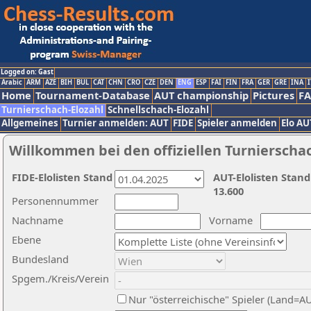
Logged on: Gast
Arabic
ARM
AZE
BIH
BUL
CAT
CHN
CRO
CZE
DEN
ENG
ESP
FAI
FIN
FRA
GER
GRE
INA
I
Home
Tournament-Database
AUT championship
Pictures
F
Turnierschach-Elozahl
Schnellschach-Elozahl
Allgemeines
Turnier anmelden: AUT
FIDE
Spieler anmelden
Elo AU
Willkommen bei den offiziellen Turnierscha
FIDE-Elolisten Stand
AUT-Elolisten Stand
13.600
Personennummer
Nachname
Vorname
Ebene
Bundesland
Spgem./Kreis/Verein
Nur "österreichische" Spieler (Land=A