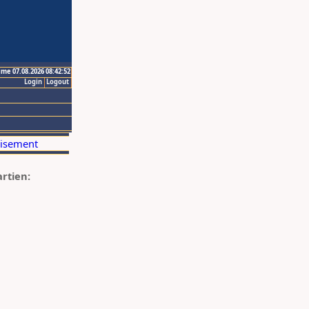
ime 07.08.2026 08:42:52
Login
Logout
artien: