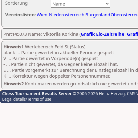
Sortierung
Vereinslisten:
Wien
Niederösterreich
Burgenland
Oberösterrei
Pnr:145073 Name: Viktoriia Korkina (
Grafik Elo-Zeitreihe
,
Grafi
Hinweis1
Wertebereich Feld St (Status)
blank ... Partie gewertet in aktueller Periode gespielt
V ... Partie gewertet in Vorperiode(n) gespielt
- ... Partie nicht gewertet, da Gegner keine Elozahl hat.
E ... Partie vorgemerkt zur Berechnung der Einstiegselozahl in
K ... Korrektur wegen doppelter Personennummer.
Hinweis2
Kontumazen werden grundsätzlich nie gewertet und sin
Chess-Tournament-Results-Server
© 2006-2026 Heinz Herzog
, CMS-
Legal details/Terms of use