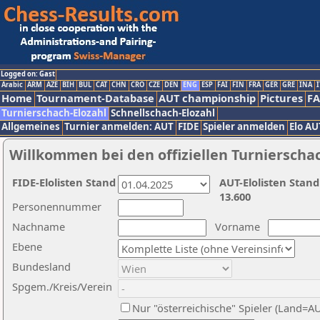
Logged on: Gast
Arabic
ARM
AZE
BIH
BUL
CAT
CHN
CRO
CZE
DEN
ENG
ESP
FAI
FIN
FRA
GER
GRE
INA
I
Home
Tournament-Database
AUT championship
Pictures
F
Turnierschach-Elozahl
Schnellschach-Elozahl
Allgemeines
Turnier anmelden: AUT
FIDE
Spieler anmelden
Elo AU
Willkommen bei den offiziellen Turnierscha
FIDE-Elolisten Stand
AUT-Elolisten Stand
13.600
Personennummer
Nachname
Vorname
Ebene
Bundesland
Spgem./Kreis/Verein
Nur "österreichische" Spieler (Land=A