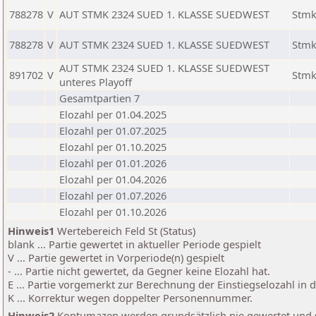
788278
V
AUT STMK 2324 SUED 1. KLASSE SUEDWEST
Stm
788278
V
AUT STMK 2324 SUED 1. KLASSE SUEDWEST
Stm
AUT STMK 2324 SUED 1. KLASSE SUEDWEST
891702
V
Stm
unteres Playoff
Gesamtpartien 7
Elozahl per 01.04.2025
Elozahl per 01.07.2025
Elozahl per 01.10.2025
Elozahl per 01.01.2026
Elozahl per 01.04.2026
Elozahl per 01.07.2026
Elozahl per 01.10.2026
Hinweis1
Wertebereich Feld St (Status)
blank ... Partie gewertet in aktueller Periode gespielt
V ... Partie gewertet in Vorperiode(n) gespielt
- ... Partie nicht gewertet, da Gegner keine Elozahl hat.
E ... Partie vorgemerkt zur Berechnung der Einstiegselozahl in
K ... Korrektur wegen doppelter Personennummer.
Hinweis2
Kontumazen werden grundsätzlich nie gewertet und sin