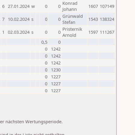
Konrad
k
6
27.01.2024
w
0
0
1607
107149
Johann
Grünwald
k
7
10.02.2024
s
0
0
1543
138324
Stefan
Pristernik
k
1
02.03.2024
s
0
0
1597
111267
Arnold
0,5
0
0
1242
0
1242
0
1242
0
1230
0
1227
0
1227
0
1227
 der nächsten Wertungsperiode.
d in der Liste nicht enthalten.