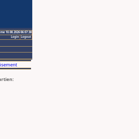
ime 10.08.2026 06:07:38
Login
Logout
artien: