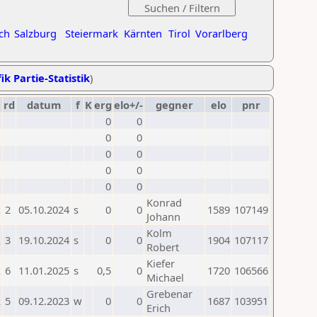
ch
Salzburg
Steiermark
Kärnten
Tirol
Vorarlberg
ik Partie-Statistik
)
rd
datum
f
K
erg
elo+/-
gegner
elo
pnr
0
0
0
0
0
0
0
0
0
0
Konrad
k
2
05.10.2024
s
0
0
1589
107149
Johann
Kolm
k
3
19.10.2024
s
0
0
1904
107117
Robert
Kiefer
k
6
11.01.2025
s
0,5
0
1720
106566
Michael
Grebenar
k
5
09.12.2023
w
0
0
1687
103951
Erich