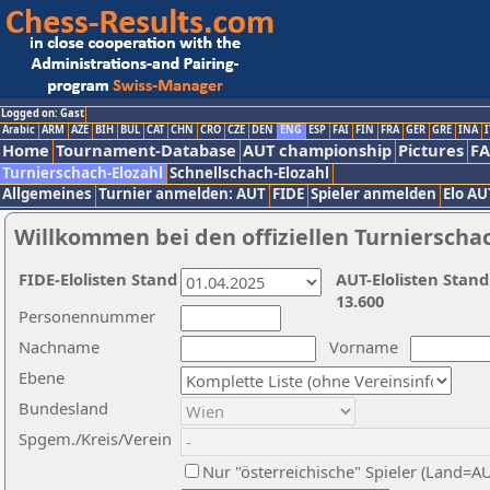
Logged on: Gast
Arabic
ARM
AZE
BIH
BUL
CAT
CHN
CRO
CZE
DEN
ENG
ESP
FAI
FIN
FRA
GER
GRE
INA
I
Home
Tournament-Database
AUT championship
Pictures
F
Turnierschach-Elozahl
Schnellschach-Elozahl
Allgemeines
Turnier anmelden: AUT
FIDE
Spieler anmelden
Elo AU
Willkommen bei den offiziellen Turnierscha
FIDE-Elolisten Stand
AUT-Elolisten Stand
13.600
Personennummer
Nachname
Vorname
Ebene
Bundesland
Spgem./Kreis/Verein
Nur "österreichische" Spieler (Land=A