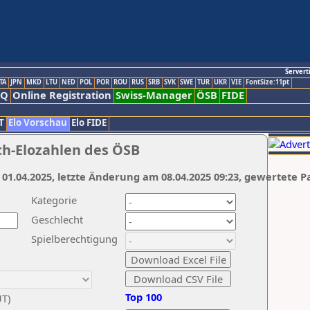
Servert
TA
JPN
MKD
LTU
NED
POL
POR
ROU
RUS
SRB
SVK
SWE
TUR
UKR
VIE
FontSize:11pt
AQ
Online Registration
Swiss-Manager
ÖSB
FIDE
T
Elo Vorschau
Elo FIDE
ch-Elozahlen des ÖSB
 01.04.2025, letzte Änderung am 08.04.2025 09:23, gewertete P
Kategorie
Geschlecht
Spielberechtigung
Top 100
UT)