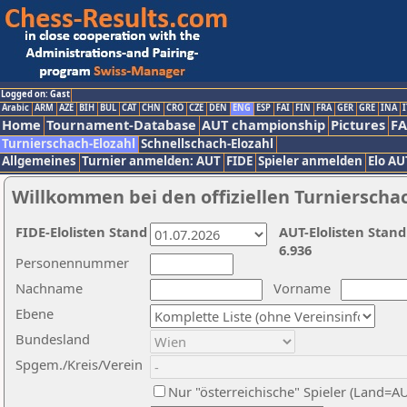
Logged on: Gast
Arabic
ARM
AZE
BIH
BUL
CAT
CHN
CRO
CZE
DEN
ENG
ESP
FAI
FIN
FRA
GER
GRE
INA
I
Home
Tournament-Database
AUT championship
Pictures
F
Turnierschach-Elozahl
Schnellschach-Elozahl
Allgemeines
Turnier anmelden: AUT
FIDE
Spieler anmelden
Elo AU
Willkommen bei den offiziellen Turnierscha
FIDE-Elolisten Stand
AUT-Elolisten Stand
6.936
Personennummer
Nachname
Vorname
Ebene
Bundesland
Spgem./Kreis/Verein
Nur "österreichische" Spieler (Land=A