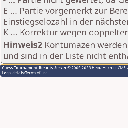
E ... Partie vorgemerkt zur Be
Einstiegselozahl in der nächst
K ... Korrektur wegen doppelt
Hinweis2
Kontumazen werden g
und sind in der Liste nicht enth
Chess-Tournament-Results-Server
© 2006-2026 Heinz Herzog
, CMS-
Legal details/Terms of use