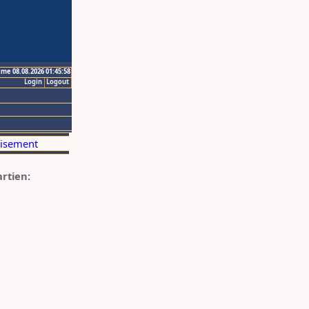
ime 08.08.2026 01:45:58
Login
Logout
artien: