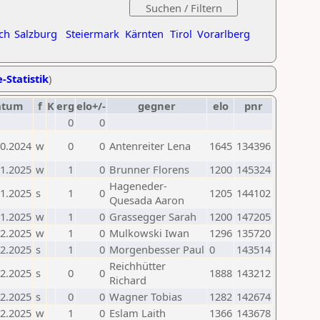
ch
Salzburg
Steiermark
Kärnten
Tirol
Vorarlberg
-Statistik
)
atum
f
K
erg
elo+/-
gegner
elo
pnr
0
0
10.2024
w
0
0
Antenreiter Lena
1645
134396
01.2025
w
1
0
Brunner Florens
1200
145324
Hageneder-
01.2025
s
1
0
1205
144102
Quesada Aaron
01.2025
w
1
0
Grassegger Sarah
1200
147205
02.2025
w
1
0
Mulkowski Iwan
1296
135720
02.2025
s
1
0
Morgenbesser Paul
0
143514
Reichhütter
02.2025
s
0
0
1888
143212
Richard
02.2025
s
0
0
Wagner Tobias
1282
142674
02.2025
w
1
0
Eslam Laith
1366
143678