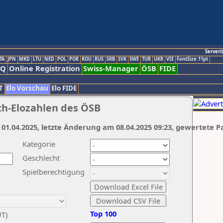
Servert
TA
JPN
MKD
LTU
NED
POL
POR
ROU
RUS
SRB
SVK
SWE
TUR
UKR
VIE
FontSize:11pt
AQ
Online Registration
Swiss-Manager
ÖSB
FIDE
T
Elo Vorschau
Elo FIDE
ch-Elozahlen des ÖSB
 01.04.2025, letzte Änderung am 08.04.2025 09:23, gewertete P
Kategorie
Geschlecht
Spielberechtigung
Top 100
UT)