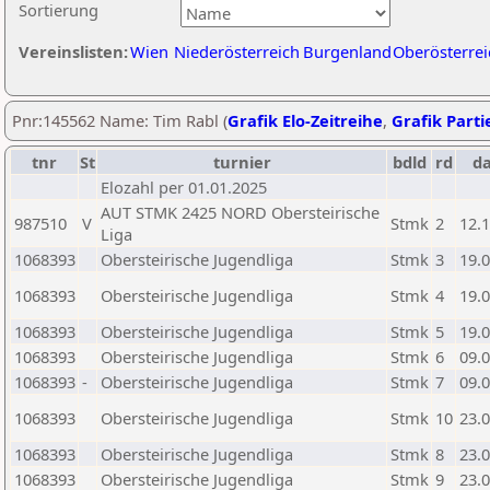
Sortierung
Vereinslisten:
Wien
Niederösterreich
Burgenland
Oberösterrei
Pnr:145562 Name: Tim Rabl (
Grafik Elo-Zeitreihe
,
Grafik Partie
tnr
St
turnier
bdld
rd
d
Elozahl per 01.01.2025
AUT STMK 2425 NORD Obersteirische
987510
V
Stmk
2
12.
Liga
1068393
Obersteirische Jugendliga
Stmk
3
19.
1068393
Obersteirische Jugendliga
Stmk
4
19.
1068393
Obersteirische Jugendliga
Stmk
5
19.
1068393
Obersteirische Jugendliga
Stmk
6
09.
1068393
-
Obersteirische Jugendliga
Stmk
7
09.
1068393
Obersteirische Jugendliga
Stmk
10
23.
1068393
Obersteirische Jugendliga
Stmk
8
23.
1068393
Obersteirische Jugendliga
Stmk
9
23.