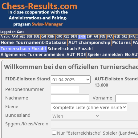
Logged on: Gast
Arabic
ARM
AZE
BIH
BUL
CAT
CHN
CRO
CZE
DEN
ENG
ESP
FAI
FIN
FRA
GER
GRE
INA
I
Home
Tournament-Database
AUT championship
Pictures
F
Turnierschach-Elozahl
Schnellschach-Elozahl
Allgemeines
Turnier anmelden: AUT
FIDE
Spieler anmelden
Elo AU
Willkommen bei den offiziellen Turnierscha
FIDE-Elolisten Stand
AUT-Elolisten Stand
13.600
Personennummer
Nachname
Vorname
Ebene
Bundesland
Spgem./Kreis/Verein
Nur "österreichische" Spieler (Land=A