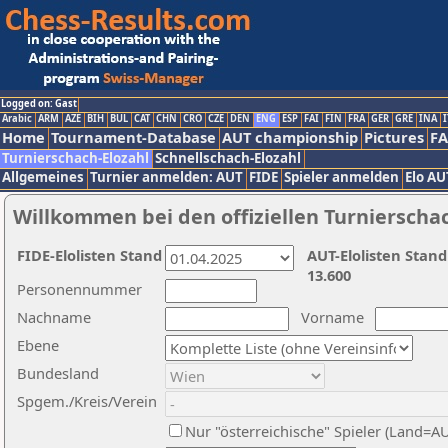
Logged on: Gast
Arabic
ARM
AZE
BIH
BUL
CAT
CHN
CRO
CZE
DEN
ENG
ESP
FAI
FIN
FRA
GER
GRE
INA
I
Home
Tournament-Database
AUT championship
Pictures
F
Turnierschach-Elozahl
Schnellschach-Elozahl
Allgemeines
Turnier anmelden: AUT
FIDE
Spieler anmelden
Elo AU
Willkommen bei den offiziellen Turnierscha
FIDE-Elolisten Stand
AUT-Elolisten Stand
13.600
Personennummer
Nachname
Vorname
Ebene
Bundesland
Spgem./Kreis/Verein
Nur "österreichische" Spieler (Land=A