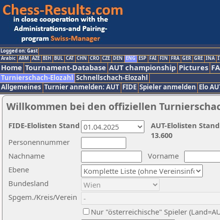
Logged on: Gast
Arabic
ARM
AZE
BIH
BUL
CAT
CHN
CRO
CZE
DEN
ENG
ESP
FAI
FIN
FRA
GER
GRE
INA
I
Home
Tournament-Database
AUT championship
Pictures
F
Turnierschach-Elozahl
Schnellschach-Elozahl
Allgemeines
Turnier anmelden: AUT
FIDE
Spieler anmelden
Elo AU
Willkommen bei den offiziellen Turnierscha
FIDE-Elolisten Stand
AUT-Elolisten Stand
13.600
Personennummer
Nachname
Vorname
Ebene
Bundesland
Spgem./Kreis/Verein
Nur "österreichische" Spieler (Land=A