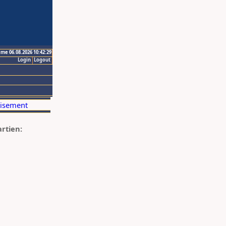
ime 06.08.2026 10:42:29
Login
Logout
artien: