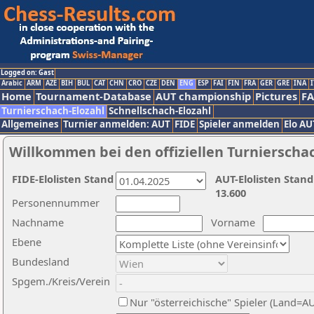
Logged on: Gast
Arabic
ARM
AZE
BIH
BUL
CAT
CHN
CRO
CZE
DEN
ENG
ESP
FAI
FIN
FRA
GER
GRE
INA
I
Home
Tournament-Database
AUT championship
Pictures
F
Turnierschach-Elozahl
Schnellschach-Elozahl
Allgemeines
Turnier anmelden: AUT
FIDE
Spieler anmelden
Elo AU
Willkommen bei den offiziellen Turnierscha
FIDE-Elolisten Stand
AUT-Elolisten Stand
13.600
Personennummer
Nachname
Vorname
Ebene
Bundesland
Spgem./Kreis/Verein
Nur "österreichische" Spieler (Land=A