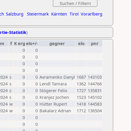
ch
Salzburg
Steiermark
Kärnten
Tirol
Vorarlberg
rtie-Statistik
)
um
f
K
erg
elo+/-
gegner
elo
pnr
0
0
0
0
0
0
0
0
2024
s
0
0
Avramenko Danyl
1687
143103
2024
s
0
0
Lendl Tamara
1362
144766
2024
s
0
0
Stögerer Felix
1727
135831
2024
s
0
0
Kranjez Jochen
1523
145102
2024
w
0
0
Hütter Rupert
1418
144583
2024
w
0
0
Bakalarz Adrian
1712
136504
0
0
0
0
0
0