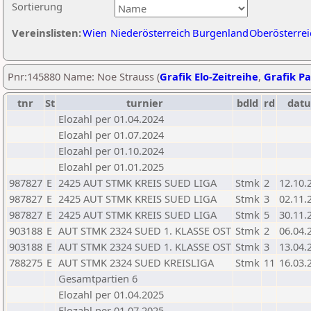
Sortierung
Vereinslisten:
Wien
Niederösterreich
Burgenland
Oberösterrei
Pnr:145880 Name: Noe Strauss (
Grafik Elo-Zeitreihe
,
Grafik Pa
tnr
St
turnier
bdld
rd
dat
Elozahl per 01.04.2024
Elozahl per 01.07.2024
Elozahl per 01.10.2024
Elozahl per 01.01.2025
987827
E
2425 AUT STMK KREIS SUED LIGA
Stmk
2
12.10.
987827
E
2425 AUT STMK KREIS SUED LIGA
Stmk
3
02.11.
987827
E
2425 AUT STMK KREIS SUED LIGA
Stmk
5
30.11.
903188
E
AUT STMK 2324 SUED 1. KLASSE OST
Stmk
2
06.04.
903188
E
AUT STMK 2324 SUED 1. KLASSE OST
Stmk
3
13.04.
788275
E
AUT STMK 2324 SUED KREISLIGA
Stmk
11
16.03.
Gesamtpartien 6
Elozahl per 01.04.2025
Elozahl per 01.07.2025