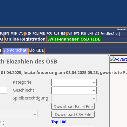
Servert
TA
JPN
MKD
LTU
NED
POL
POR
ROU
RUS
SRB
SVK
SWE
TUR
UKR
VIE
FontSize:11pt
AQ
Online Registration
Swiss-Manager
ÖSB
FIDE
T
Elo Vorschau
Elo FIDE
ch-Elozahlen des ÖSB
 01.04.2025, letzte Änderung am 08.04.2025 09:23, gewertete P
Kategorie
Geschlecht
Spielberechtigung
Top 100
UT)