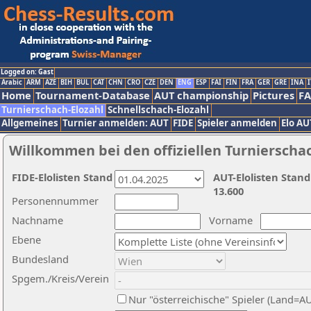
Logged on: Gast
Arabic
ARM
AZE
BIH
BUL
CAT
CHN
CRO
CZE
DEN
ENG
ESP
FAI
FIN
FRA
GER
GRE
INA
I
Home
Tournament-Database
AUT championship
Pictures
F
Turnierschach-Elozahl
Schnellschach-Elozahl
Allgemeines
Turnier anmelden: AUT
FIDE
Spieler anmelden
Elo AU
Willkommen bei den offiziellen Turnierscha
FIDE-Elolisten Stand
AUT-Elolisten Stand
13.600
Personennummer
Nachname
Vorname
Ebene
Bundesland
Spgem./Kreis/Verein
Nur "österreichische" Spieler (Land=A