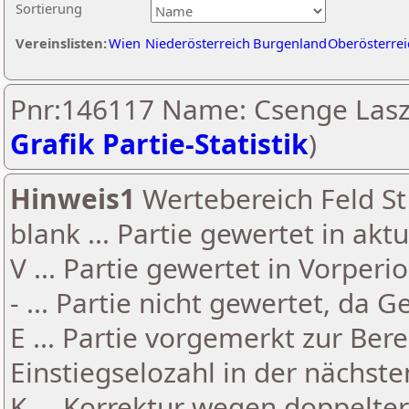
Sortierung
Vereinslisten:
Wien
Niederösterreich
Burgenland
Oberösterrei
Pnr:146117 Name: Csenge Laszl
Grafik Partie-Statistik
)
Hinweis1
Wertebereich Feld St 
blank ... Partie gewertet in akt
V ... Partie gewertet in Vorperi
- ... Partie nicht gewertet, da 
E ... Partie vorgemerkt zur Be
Einstiegselozahl in der nächst
K ... Korrektur wegen doppelt