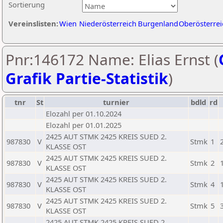
Sortierung
Vereinslisten:
Wien
Niederösterreich
Burgenland
Oberösterrei
Pnr:146172 Name: Elias Ernst (
Grafik Partie-Statistik
)
tnr
St
turnier
bdld
rd
Elozahl per 01.10.2024
Elozahl per 01.01.2025
2425 AUT STMK 2425 KREIS SUED 2.
987830
V
Stmk
1
KLASSE OST
2425 AUT STMK 2425 KREIS SUED 2.
987830
V
Stmk
2
KLASSE OST
2425 AUT STMK 2425 KREIS SUED 2.
987830
V
Stmk
4
KLASSE OST
2425 AUT STMK 2425 KREIS SUED 2.
987830
V
Stmk
5
KLASSE OST
2425 AUT STMK 2425 KREIS SUED 2.