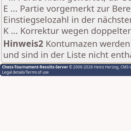
E ... Partie vorgemerkt zur Be
Einstiegselozahl in der nächst
K ... Korrektur wegen doppelt
Hinweis2
Kontumazen werden g
und sind in der Liste nicht enth
Chess-Tournament-Results-Server
© 2006-2026 Heinz Herzog
, CMS-
Legal details/Terms of use