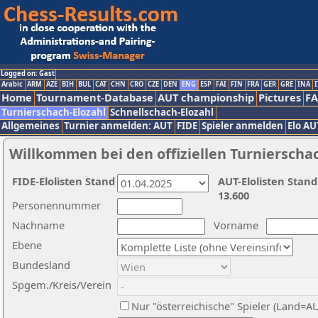
Logged on: Gast
Arabic
ARM
AZE
BIH
BUL
CAT
CHN
CRO
CZE
DEN
ENG
ESP
FAI
FIN
FRA
GER
GRE
INA
I
Home
Tournament-Database
AUT championship
Pictures
F
Turnierschach-Elozahl
Schnellschach-Elozahl
Allgemeines
Turnier anmelden: AUT
FIDE
Spieler anmelden
Elo AU
Willkommen bei den offiziellen Turnierscha
FIDE-Elolisten Stand
AUT-Elolisten Stand
13.600
Personennummer
Nachname
Vorname
Ebene
Bundesland
Spgem./Kreis/Verein
Nur "österreichische" Spieler (Land=A