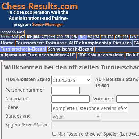
Logged on: Gast
Arabic
ARM
AZE
BIH
BUL
CAT
CHN
CRO
CZE
DEN
ENG
ESP
FAI
FIN
FRA
GER
GRE
INA
I
Home
Tournament-Database
AUT championship
Pictures
F
Turnierschach-Elozahl
Schnellschach-Elozahl
Allgemeines
Turnier anmelden: AUT
FIDE
Spieler anmelden
Elo AU
Willkommen bei den offiziellen Turnierscha
FIDE-Elolisten Stand
AUT-Elolisten Stand
13.600
Personennummer
Nachname
Vorname
Ebene
Bundesland
Spgem./Kreis/Verein
Nur "österreichische" Spieler (Land=A