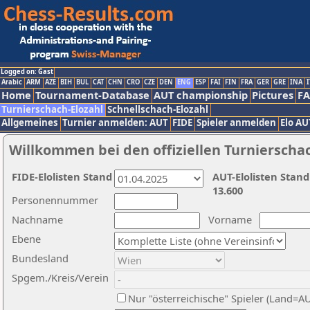
Logged on: Gast
Arabic
ARM
AZE
BIH
BUL
CAT
CHN
CRO
CZE
DEN
ENG
ESP
FAI
FIN
FRA
GER
GRE
INA
I
Home
Tournament-Database
AUT championship
Pictures
F
Turnierschach-Elozahl
Schnellschach-Elozahl
Allgemeines
Turnier anmelden: AUT
FIDE
Spieler anmelden
Elo AU
Willkommen bei den offiziellen Turnierscha
FIDE-Elolisten Stand
AUT-Elolisten Stand
13.600
Personennummer
Nachname
Vorname
Ebene
Bundesland
Spgem./Kreis/Verein
Nur "österreichische" Spieler (Land=A