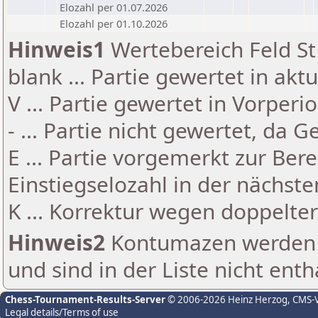
Elozahl per 01.07.2026
Elozahl per 01.10.2026
Hinweis1
Wertebereich Feld St 
blank ... Partie gewertet in akt
V ... Partie gewertet in Vorperi
- ... Partie nicht gewertet, da 
E ... Partie vorgemerkt zur Be
Einstiegselozahl in der nächst
K ... Korrektur wegen doppelt
Hinweis2
Kontumazen werden g
und sind in der Liste nicht enth
Chess-Tournament-Results-Server
© 2006-2026 Heinz Herzog
, CMS-
Legal details/Terms of use