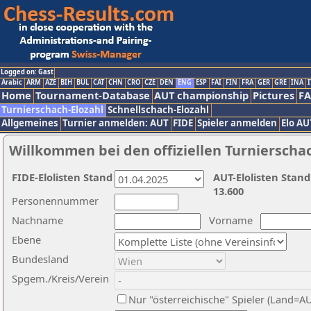
Logged on: Gast
Arabic
ARM
AZE
BIH
BUL
CAT
CHN
CRO
CZE
DEN
ENG
ESP
FAI
FIN
FRA
GER
GRE
INA
I
Home
Tournament-Database
AUT championship
Pictures
F
Turnierschach-Elozahl
Schnellschach-Elozahl
Allgemeines
Turnier anmelden: AUT
FIDE
Spieler anmelden
Elo AU
Willkommen bei den offiziellen Turnierscha
FIDE-Elolisten Stand
AUT-Elolisten Stand
13.600
Personennummer
Nachname
Vorname
Ebene
Bundesland
Spgem./Kreis/Verein
Nur "österreichische" Spieler (Land=A