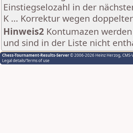
Einstiegselozahl in der nächst
K ... Korrektur wegen doppelt
Hinweis2
Kontumazen werden g
und sind in der Liste nicht enth
Chess-Tournament-Results-Server
© 2006-2026 Heinz Herzog
, CMS-
Legal details/Terms of use