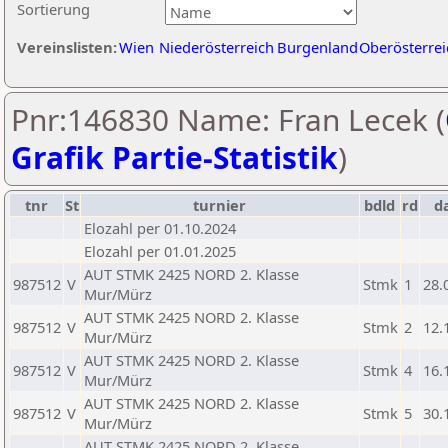
Sortierung
Vereinslisten:
Wien
Niederösterreich
Burgenland
Oberösterrei
Pnr:146830 Name: Fran Lecek (
Grafik Partie-Statistik
)
tnr
St
turnier
bdld
rd
d
Elozahl per 01.10.2024
Elozahl per 01.01.2025
AUT STMK 2425 NORD 2. Klasse
987512
V
Stmk
1
28.
Mur/Mürz
AUT STMK 2425 NORD 2. Klasse
987512
V
Stmk
2
12.
Mur/Mürz
AUT STMK 2425 NORD 2. Klasse
987512
V
Stmk
4
16.
Mur/Mürz
AUT STMK 2425 NORD 2. Klasse
987512
V
Stmk
5
30.
Mur/Mürz
AUT STMK 2425 NORD 2. Klasse