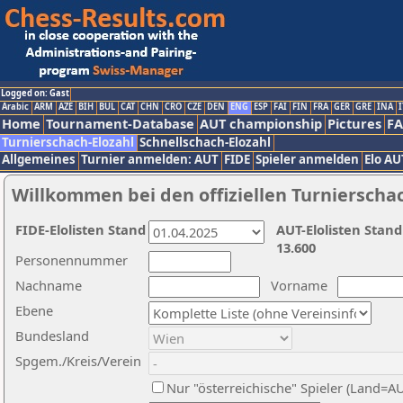
Logged on: Gast
Arabic
ARM
AZE
BIH
BUL
CAT
CHN
CRO
CZE
DEN
ENG
ESP
FAI
FIN
FRA
GER
GRE
INA
I
Home
Tournament-Database
AUT championship
Pictures
F
Turnierschach-Elozahl
Schnellschach-Elozahl
Allgemeines
Turnier anmelden: AUT
FIDE
Spieler anmelden
Elo AU
Willkommen bei den offiziellen Turnierscha
FIDE-Elolisten Stand
AUT-Elolisten Stand
13.600
Personennummer
Nachname
Vorname
Ebene
Bundesland
Spgem./Kreis/Verein
Nur "österreichische" Spieler (Land=A