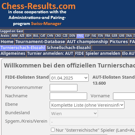
Logged on: Gast
Arabic
ARM
AZE
BIH
BUL
CAT
CHN
CRO
CZE
DEN
ENG
ESP
FAI
FIN
FRA
GER
GRE
INA
I
Home
Tournament-Database
AUT championship
Pictures
F
Turnierschach-Elozahl
Schnellschach-Elozahl
Allgemeines
Turnier anmelden: AUT
FIDE
Spieler anmelden
Elo AU
Willkommen bei den offiziellen Turnierscha
FIDE-Elolisten Stand
AUT-Elolisten Stand
13.600
Personennummer
Nachname
Vorname
Ebene
Bundesland
Spgem./Kreis/Verein
Nur "österreichische" Spieler (Land=A