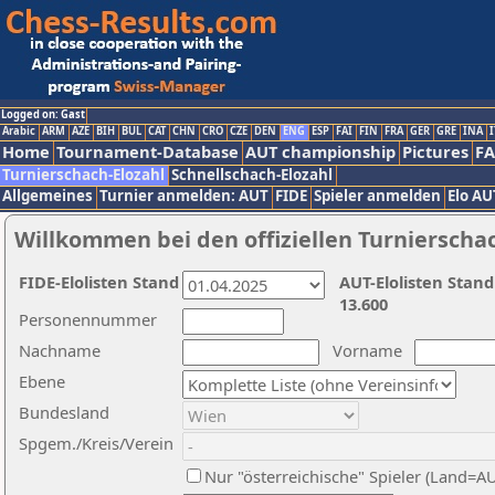
Logged on: Gast
Arabic
ARM
AZE
BIH
BUL
CAT
CHN
CRO
CZE
DEN
ENG
ESP
FAI
FIN
FRA
GER
GRE
INA
I
Home
Tournament-Database
AUT championship
Pictures
F
Turnierschach-Elozahl
Schnellschach-Elozahl
Allgemeines
Turnier anmelden: AUT
FIDE
Spieler anmelden
Elo AU
Willkommen bei den offiziellen Turnierscha
FIDE-Elolisten Stand
AUT-Elolisten Stand
13.600
Personennummer
Nachname
Vorname
Ebene
Bundesland
Spgem./Kreis/Verein
Nur "österreichische" Spieler (Land=A