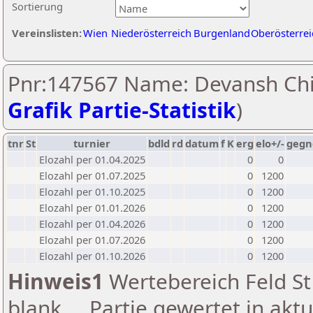
Sortierung
Vereinslisten:
Wien
Niederösterreich
Burgenland
Oberösterrei
Pnr:147567 Name: Devansh Chit
Grafik Partie-Statistik
)
tnr
St
turnier
bdld
rd
datum
f
K
erg
elo+/-
gegn
Elozahl per 01.04.2025
0
0
Elozahl per 01.07.2025
0
1200
Elozahl per 01.10.2025
0
1200
Elozahl per 01.01.2026
0
1200
Elozahl per 01.04.2026
0
1200
Elozahl per 01.07.2026
0
1200
Elozahl per 01.10.2026
0
1200
Hinweis1
Wertebereich Feld St 
blank ... Partie gewertet in akt