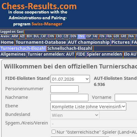
Logged on: Gast
Arabic
ARM
AZE
BIH
BUL
CAT
CHN
CRO
CZE
DEN
ENG
ESP
FAI
FIN
FRA
GER
GRE
INA
I
Home
Tournament-Database
AUT championship
Pictures
F
Turnierschach-Elozahl
Schnellschach-Elozahl
Allgemeines
Turnier anmelden: AUT
FIDE
Spieler anmelden
Elo AU
Willkommen bei den offiziellen Turnierscha
FIDE-Elolisten Stand
AUT-Elolisten Stand
6.936
Personennummer
Nachname
Vorname
Ebene
Bundesland
Spgem./Kreis/Verein
Nur "österreichische" Spieler (Land=A