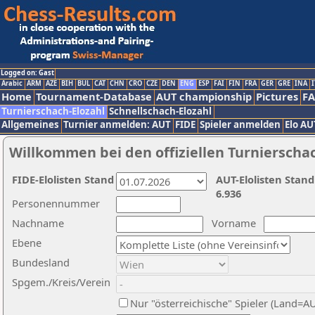
Logged on: Gast
Arabic
ARM
AZE
BIH
BUL
CAT
CHN
CRO
CZE
DEN
ENG
ESP
FAI
FIN
FRA
GER
GRE
INA
I
Home
Tournament-Database
AUT championship
Pictures
F
Turnierschach-Elozahl
Schnellschach-Elozahl
Allgemeines
Turnier anmelden: AUT
FIDE
Spieler anmelden
Elo AU
Willkommen bei den offiziellen Turnierscha
FIDE-Elolisten Stand
AUT-Elolisten Stand
6.936
Personennummer
Nachname
Vorname
Ebene
Bundesland
Spgem./Kreis/Verein
Nur "österreichische" Spieler (Land=A