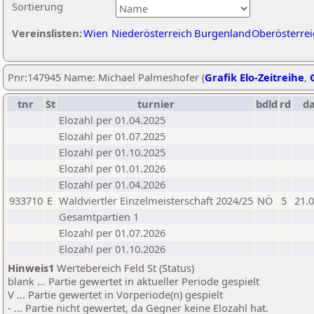
Sortierung
Vereinslisten:
Wien
Niederösterreich
Burgenland
Oberösterrei
Pnr:147945 Name: Michael Palmeshofer (
Grafik Elo-Zeitreihe
,
tnr
St
turnier
bdld
rd
d
Elozahl per 01.04.2025
Elozahl per 01.07.2025
Elozahl per 01.10.2025
Elozahl per 01.01.2026
Elozahl per 01.04.2026
933710
E
Waldviertler Einzelmeisterschaft 2024/25
NÖ
5
21.
Gesamtpartien 1
Elozahl per 01.07.2026
Elozahl per 01.10.2026
Hinweis1
Wertebereich Feld St (Status)
blank ... Partie gewertet in aktueller Periode gespielt
V ... Partie gewertet in Vorperiode(n) gespielt
- ... Partie nicht gewertet, da Gegner keine Elozahl hat.