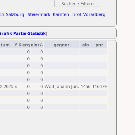
ch
Salzburg
Steiermark
Kärnten
Tirol
Vorarlberg
Grafik Partie-Statistik
)
atum
f
K
erg
elo+/-
gegner
elo
pnr
0
0
0
0
0
0
0
0
0
0
02.2025
s
0
0
Wolf Johann Jun.
1456
116479
0
0
0
0
0
0