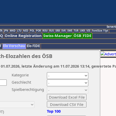
Servert
TA
JPN
MKD
LTU
NED
POL
POR
ROU
RUS
SRB
SVK
SWE
TUR
UKR
VIE
FontSize:11pt
AQ
Online Registration
Swiss-Manager
ÖSB
FIDE
T
Elo Vorschau
Elo FIDE
ch-Elozahlen des ÖSB
 01.07.2026, letzte Änderung am 11.07.2026 13:14, gewertete P
Kategorie
Geschlecht
Spielberechtigung
Top 100
UT)