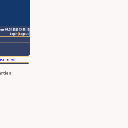
ime 09.08.2026 13:50:13
Login
Logout
artien: