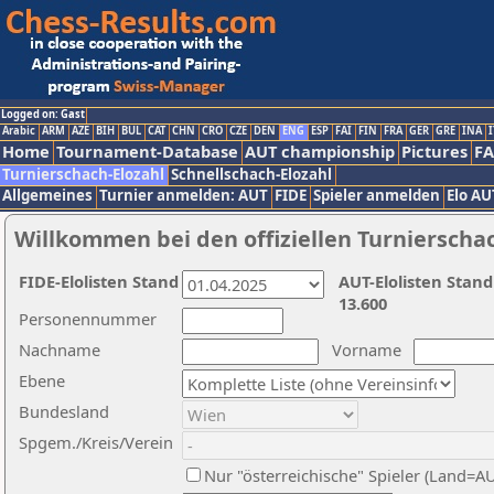
Logged on: Gast
Arabic
ARM
AZE
BIH
BUL
CAT
CHN
CRO
CZE
DEN
ENG
ESP
FAI
FIN
FRA
GER
GRE
INA
I
Home
Tournament-Database
AUT championship
Pictures
F
Turnierschach-Elozahl
Schnellschach-Elozahl
Allgemeines
Turnier anmelden: AUT
FIDE
Spieler anmelden
Elo AU
Willkommen bei den offiziellen Turnierscha
FIDE-Elolisten Stand
AUT-Elolisten Stand
13.600
Personennummer
Nachname
Vorname
Ebene
Bundesland
Spgem./Kreis/Verein
Nur "österreichische" Spieler (Land=A