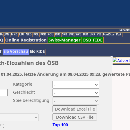
Servert
TA
JPN
MKD
LTU
NED
POL
POR
ROU
RUS
SRB
SVK
SWE
TUR
UKR
VIE
FontSize:11pt
AQ
Online Registration
Swiss-Manager
ÖSB
FIDE
T
Elo Vorschau
Elo FIDE
ch-Elozahlen des ÖSB
 01.04.2025, letzte Änderung am 08.04.2025 09:23, gewertete P
Kategorie
Geschlecht
Spielberechtigung
Top 100
UT)