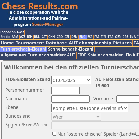
Logged on: Gast
Arabic
ARM
AZE
BIH
BUL
CAT
CHN
CRO
CZE
DEN
ENG
ESP
FAI
FIN
FRA
GER
GRE
INA
I
Home
Tournament-Database
AUT championship
Pictures
F
Turnierschach-Elozahl
Schnellschach-Elozahl
Allgemeines
Turnier anmelden: AUT
FIDE
Spieler anmelden
Elo AU
Willkommen bei den offiziellen Turnierscha
FIDE-Elolisten Stand
AUT-Elolisten Stand
13.600
Personennummer
Nachname
Vorname
Ebene
Bundesland
Spgem./Kreis/Verein
Nur "österreichische" Spieler (Land=A