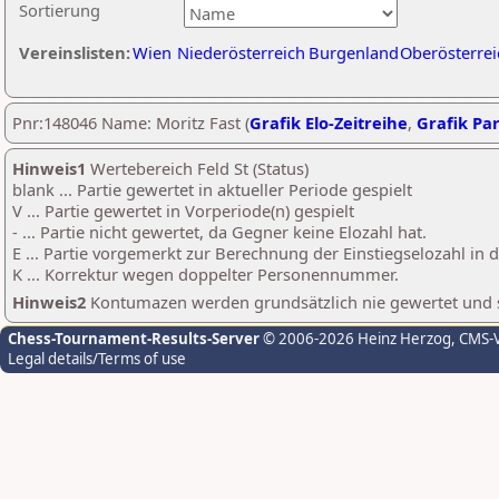
Sortierung
Vereinslisten:
Wien
Niederösterreich
Burgenland
Oberösterrei
Pnr:148046 Name: Moritz Fast (
Grafik Elo-Zeitreihe
,
Grafik Par
Hinweis1
Wertebereich Feld St (Status)
blank ... Partie gewertet in aktueller Periode gespielt
V ... Partie gewertet in Vorperiode(n) gespielt
- ... Partie nicht gewertet, da Gegner keine Elozahl hat.
E ... Partie vorgemerkt zur Berechnung der Einstiegselozahl in
K ... Korrektur wegen doppelter Personennummer.
Hinweis2
Kontumazen werden grundsätzlich nie gewertet und sin
Chess-Tournament-Results-Server
© 2006-2026 Heinz Herzog
, CMS-
Legal details/Terms of use