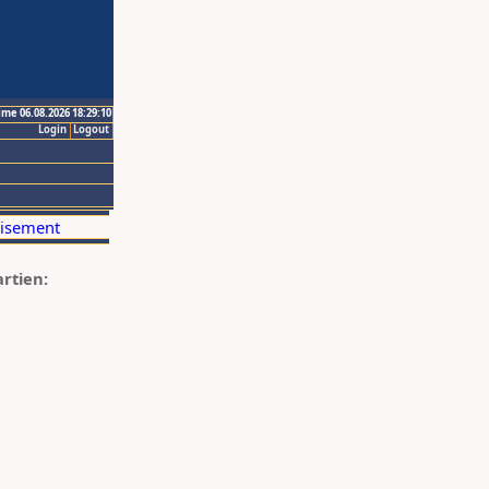
ime 06.08.2026 18:29:10
Login
Logout
artien: