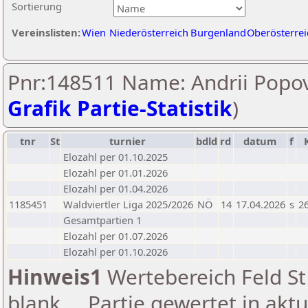
Sortierung
Vereinslisten:
Wien
Niederösterreich
Burgenland
Oberösterrei
Pnr:148511 Name: Andrii Popov
Grafik Partie-Statistik
)
tnr
St
turnier
bdld
rd
datum
f
Elozahl per 01.10.2025
Elozahl per 01.01.2026
Elozahl per 01.04.2026
1185451
Waldviertler Liga 2025/2026
NÖ
14
17.04.2026
s
26
Gesamtpartien 1
Elozahl per 01.07.2026
Elozahl per 01.10.2026
Hinweis1
Wertebereich Feld St 
blank ... Partie gewertet in akt