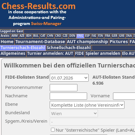
Logged on: Gast
Arabic
ARM
AZE
BIH
BUL
CAT
CHN
CRO
CZE
DEN
ENG
ESP
FAI
FIN
FRA
GER
GRE
INA
I
Home
Tournament-Database
AUT championship
Pictures
F
Turnierschach-Elozahl
Schnellschach-Elozahl
Allgemeines
Turnier anmelden: AUT
FIDE
Spieler anmelden
Elo AU
Willkommen bei den offiziellen Turnierscha
FIDE-Elolisten Stand
AUT-Elolisten Stand
6.936
Personennummer
Nachname
Vorname
Ebene
Bundesland
Spgem./Kreis/Verein
Nur "österreichische" Spieler (Land=A