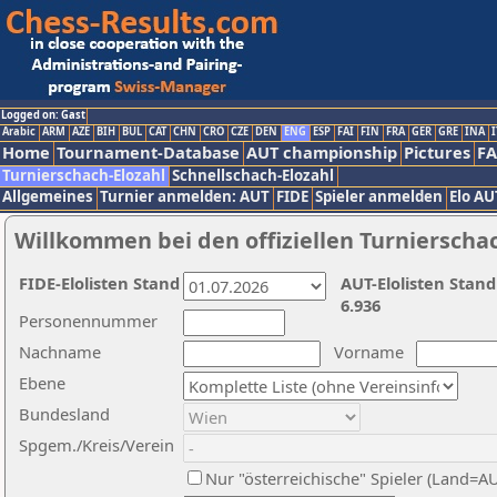
Logged on: Gast
Arabic
ARM
AZE
BIH
BUL
CAT
CHN
CRO
CZE
DEN
ENG
ESP
FAI
FIN
FRA
GER
GRE
INA
I
Home
Tournament-Database
AUT championship
Pictures
F
Turnierschach-Elozahl
Schnellschach-Elozahl
Allgemeines
Turnier anmelden: AUT
FIDE
Spieler anmelden
Elo AU
Willkommen bei den offiziellen Turnierscha
FIDE-Elolisten Stand
AUT-Elolisten Stand
6.936
Personennummer
Nachname
Vorname
Ebene
Bundesland
Spgem./Kreis/Verein
Nur "österreichische" Spieler (Land=A