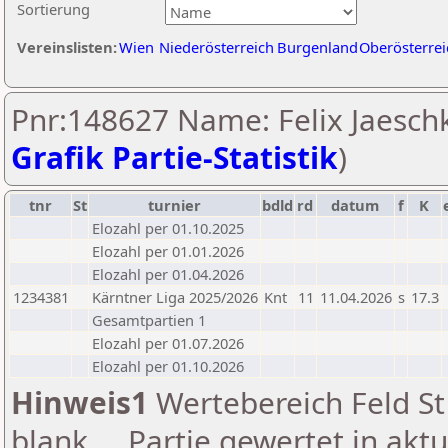
Sortierung
Vereinslisten:
Wien
Niederösterreich
Burgenland
Oberösterrei
Pnr:148627 Name: Felix Jaeschk
Grafik Partie-Statistik
)
tnr
St
turnier
bdld
rd
datum
f
K
Elozahl per 01.10.2025
Elozahl per 01.01.2026
Elozahl per 01.04.2026
1234381
Kärntner Liga 2025/2026
Knt
11
11.04.2026
s
17.3
Gesamtpartien 1
Elozahl per 01.07.2026
Elozahl per 01.10.2026
Hinweis1
Wertebereich Feld St 
blank ... Partie gewertet in akt