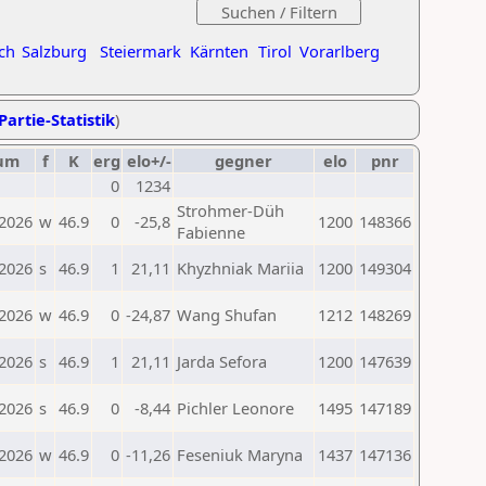
ch
Salzburg
Steiermark
Kärnten
Tirol
Vorarlberg
Partie-Statistik
)
um
f
K
erg
elo+/-
gegner
elo
pnr
0
1234
Strohmer-Düh
.2026
w
46.9
0
-25,8
1200
148366
Fabienne
.2026
s
46.9
1
21,11
Khyzhniak Mariia
1200
149304
.2026
w
46.9
0
-24,87
Wang Shufan
1212
148269
.2026
s
46.9
1
21,11
Jarda Sefora
1200
147639
.2026
s
46.9
0
-8,44
Pichler Leonore
1495
147189
.2026
w
46.9
0
-11,26
Feseniuk Maryna
1437
147136