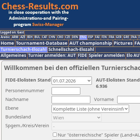
Logged on: Gast
Arabic
ARM
AZE
BIH
BUL
CAT
CHN
CRO
CZE
DEN
ENG
ESP
FAI
FIN
FRA
GER
GRE
INA
I
Home
Tournament-Database
AUT championship
Pictures
F
Turnierschach-Elozahl
Schnellschach-Elozahl
Allgemeines
Turnier anmelden: AUT
FIDE
Spieler anmelden
Elo AU
Willkommen bei den offiziellen Turnierscha
FIDE-Elolisten Stand
AUT-Elolisten Stand
6.936
Personennummer
Nachname
Vorname
Ebene
Bundesland
Spgem./Kreis/Verein
Nur "österreichische" Spieler (Land=A