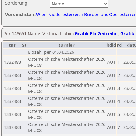
Sortierung
Vereinslisten:
Wien
Niederösterreich
Burgenland
Oberösterrei
Pnr:148661 Name: Viktoria Ljubic (
Grafik Elo-Zeitreihe
,
Grafik 
tnr
St
turnier
bdld
rd
dat
Elozahl per 01.04.2026
Österreichische Meisterschaften 2026
1332483
AUT
1
23.05
M-U08
Österreichische Meisterschaften 2026
1332483
AUT
2
23.05
M-U08
Österreichische Meisterschaften 2026
1332483
AUT
3
23.05
M-U08
Österreichische Meisterschaften 2026
1332483
AUT
4
24.05
M-U08
Österreichische Meisterschaften 2026
1332483
AUT
5
24.05
M-U08
Österreichische Meisterschaften 2026
1332483
AUT
7
25.05
M-U08