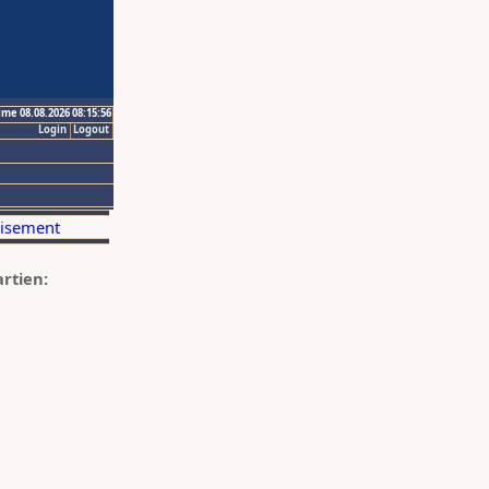
ime 08.08.2026 08:15:56
Login
Logout
artien: