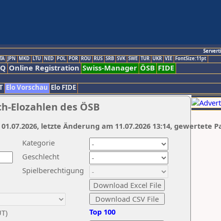
Servert
TA
JPN
MKD
LTU
NED
POL
POR
ROU
RUS
SRB
SVK
SWE
TUR
UKR
VIE
FontSize:11pt
AQ
Online Registration
Swiss-Manager
ÖSB
FIDE
T
Elo Vorschau
Elo FIDE
ch-Elozahlen des ÖSB
 01.07.2026, letzte Änderung am 11.07.2026 13:14, gewertete P
Kategorie
Geschlecht
Spielberechtigung
Top 100
UT)