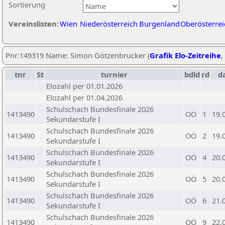
Sortierung
Vereinslisten:
Wien
Niederösterreich
Burgenland
Oberösterrei
Pnr:149319 Name: Simon Götzenbrucker (
Grafik Elo-Zeitreihe
,
tnr
St
turnier
bdld
rd
d
Elozahl per 01.01.2026
Elozahl per 01.04.2026
Schulschach Bundesfinale 2026
1413490
OÖ
1
19.
Sekundarstufe I
Schulschach Bundesfinale 2026
1413490
OÖ
2
19.
Sekundarstufe I
Schulschach Bundesfinale 2026
1413490
OÖ
4
20.
Sekundarstufe I
Schulschach Bundesfinale 2026
1413490
OÖ
5
20.
Sekundarstufe I
Schulschach Bundesfinale 2026
1413490
OÖ
6
21.
Sekundarstufe I
Schulschach Bundesfinale 2026
1413490
OÖ
9
22.