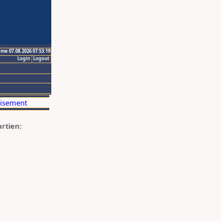
ime 07.08.2026 07:53:19
Login
Logout
artien: