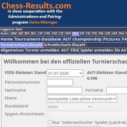
Logged on: Gast
Arabic
ARM
AZE
BIH
BUL
CAT
CHN
CRO
CZE
DEN
ENG
ESP
FAI
FIN
FRA
GER
GRE
INA
I
Home
Tournament-Database
AUT championship
Pictures
F
Turnierschach-Elozahl
Schnellschach-Elozahl
Allgemeines
Turnier anmelden: AUT
FIDE
Spieler anmelden
Elo AU
Willkommen bei den offiziellen Turnierscha
FIDE-Elolisten Stand
AUT-Elolisten Stand
6.936
Personennummer
Nachname
Vorname
Ebene
Bundesland
Spgem./Kreis/Verein
Nur "österreichische" Spieler (Land=A