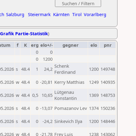
ch
Salzburg
Steiermark
Kärnten
Tirol
Vorarlberg
Grafik Partie-Statistik
)
atum
f
K
erg
elo+/-
gegner
elo
pnr
0
0
0
1200
Schenk
05.2026
s
48.4
1
24,2
1200
149748
Ferdinand
05.2026
w
48.4
0
-20,81
Kerry Matthias
1249
140935
Lütgenau
05.2026
w
48.4
0,5
10,65
1369
148753
Konstantin
05.2026
s
48.4
0
-13,07
Pomazanov Lev
1374
150236
05.2026
s
48.4
0
-24,2
Sinkevich Ilya
1200
148446
05.2026
w
48.4
0
-21,78
Frey Luis
1238
143062