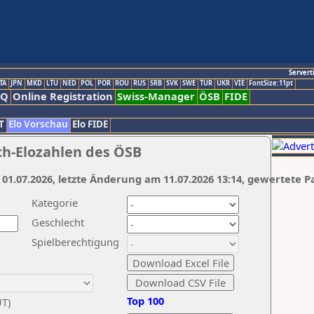
Servert
TA
JPN
MKD
LTU
NED
POL
POR
ROU
RUS
SRB
SVK
SWE
TUR
UKR
VIE
FontSize:11pt
AQ
Online Registration
Swiss-Manager
ÖSB
FIDE
T
Elo Vorschau
Elo FIDE
ch-Elozahlen des ÖSB
 01.07.2026, letzte Änderung am 11.07.2026 13:14, gewertete P
Kategorie
Geschlecht
Spielberechtigung
Top 100
UT)