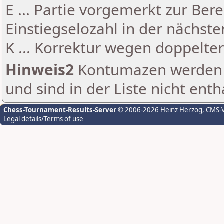
E ... Partie vorgemerkt zur Be
Einstiegselozahl in der nächst
K ... Korrektur wegen doppelt
Hinweis2
Kontumazen werden g
und sind in der Liste nicht enth
Chess-Tournament-Results-Server
© 2006-2026 Heinz Herzog
, CMS-
Legal details/Terms of use