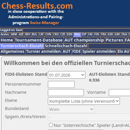
Logged on: Gast
Arabic
ARM
AZE
BIH
BUL
CAT
CHN
CRO
CZE
DEN
ENG
ESP
FAI
FIN
FRA
GER
GRE
INA
I
Home
Tournament-Database
AUT championship
Pictures
F
Turnierschach-Elozahl
Schnellschach-Elozahl
Allgemeines
Turnier anmelden: AUT
FIDE
Spieler anmelden
Elo AU
Willkommen bei den offiziellen Turnierscha
FIDE-Elolisten Stand
AUT-Elolisten Stand
6.936
Personennummer
Nachname
Vorname
Ebene
Bundesland
Spgem./Kreis/Verein
Nur "österreichische" Spieler (Land=A