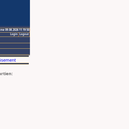
ime 09.08.2026 11:19:50
Login
Logout
artien: