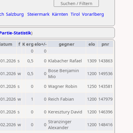
ch
Salzburg
Steiermark
Kärnten
Tirol
Vorarlberg
Partie-Statistik
)
datum
f
K
erg
elo+/-
gegner
elo
pnr
0
0
.01.2026
s
0,5
0
Klabacher Rafael
1309
143863
Bose Benjamin
.01.2026
w
0,5
0
1200
149536
Mio
.01.2026
s
0
0
Wagner Robin
1250
143581
.01.2026
w
1
0
Reich Fabian
1200
147979
.01.2026
s
0
0
Keresztury David
1200
146396
Stranzinger
.02.2026
w
0
0
1200
148416
Alexander