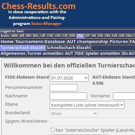
Logged on: Gast
Arabic
ARM
AZE
BIH
BUL
CAT
CHN
CRO
CZE
DEN
ENG
ESP
FAI
FIN
FRA
GER
GRE
INA
I
Home
Tournament-Database
AUT championship
Pictures
F
Turnierschach-Elozahl
Schnellschach-Elozahl
Allgemeines
Turnier anmelden: AUT
FIDE
Spieler anmelden
Elo AU
Willkommen bei den offiziellen Turnierscha
FIDE-Elolisten Stand
AUT-Elolisten Stand
6.936
Personennummer
Nachname
Vorname
Ebene
Bundesland
Spgem./Kreis/Verein
Nur "österreichische" Spieler (Land=A