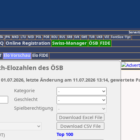
Servert
TA
JPN
MKD
LTU
NED
POL
POR
ROU
RUS
SRB
SVK
SWE
TUR
UKR
VIE
FontSize:11pt
AQ
Online Registration
Swiss-Manager
ÖSB
FIDE
T
Elo Vorschau
Elo FIDE
ch-Elozahlen des ÖSB
 01.07.2026, letzte Änderung am 11.07.2026 13:14, gewertete P
Kategorie
Geschlecht
Spielberechtigung
Top 100
UT)