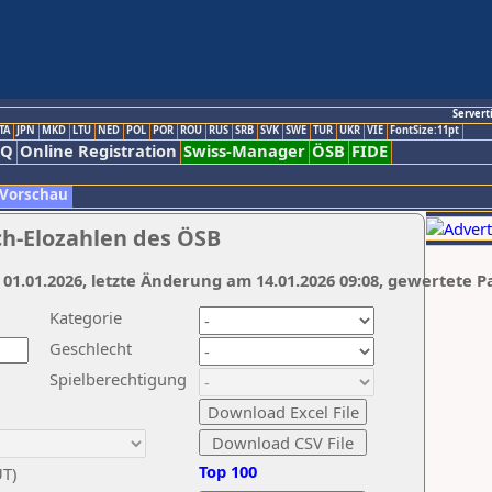
Servert
TA
JPN
MKD
LTU
NED
POL
POR
ROU
RUS
SRB
SVK
SWE
TUR
UKR
VIE
FontSize:11pt
AQ
Online Registration
Swiss-Manager
ÖSB
FIDE
 Vorschau
ch-Elozahlen des ÖSB
 01.01.2026, letzte Änderung am 14.01.2026 09:08, gewertete P
Kategorie
Geschlecht
Spielberechtigung
Top 100
UT)