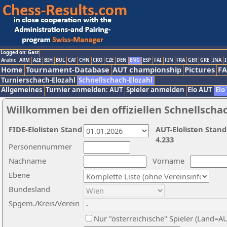
Logged on: Gast
Arabic
ARM
AZE
BIH
BUL
CAT
CHN
CRO
CZE
DEN
ENG
ESP
FAI
FIN
FRA
GER
GRE
INA
I
Home
Tournament-Database
AUT championship
Pictures
F
Turnierschach-Elozahl
Schnellschach-Elozahl
Allgemeines
Turnier anmelden: AUT
Spieler anmelden
Elo AUT
Elo
Willkommen bei den offiziellen Schnellscha
FIDE-Elolisten Stand
AUT-Elolisten Stand
4.233
Personennummer
Nachname
Vorname
Ebene
Bundesland
Spgem./Kreis/Verein
Nur "österreichische" Spieler (Land=A