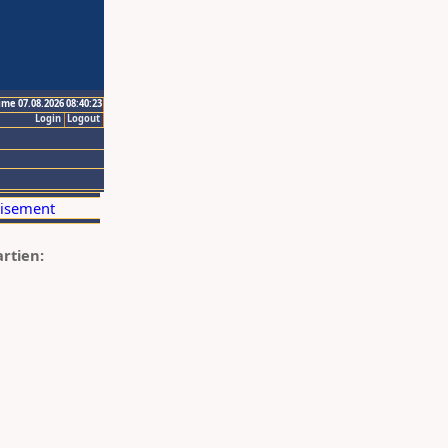
ime 07.08.2026 08:40:23
Login
Logout
artien: