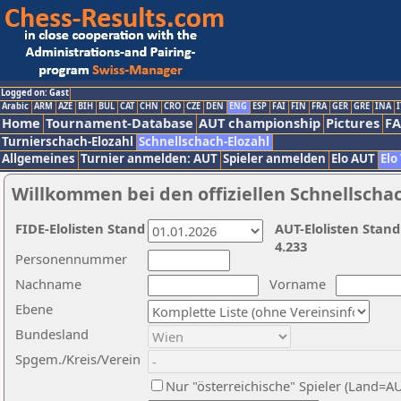
Logged on: Gast
Arabic
ARM
AZE
BIH
BUL
CAT
CHN
CRO
CZE
DEN
ENG
ESP
FAI
FIN
FRA
GER
GRE
INA
I
Home
Tournament-Database
AUT championship
Pictures
F
Turnierschach-Elozahl
Schnellschach-Elozahl
Allgemeines
Turnier anmelden: AUT
Spieler anmelden
Elo AUT
Elo
Willkommen bei den offiziellen Schnellscha
FIDE-Elolisten Stand
AUT-Elolisten Stand
4.233
Personennummer
Nachname
Vorname
Ebene
Bundesland
Spgem./Kreis/Verein
Nur "österreichische" Spieler (Land=A