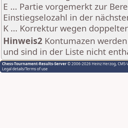
E ... Partie vorgemerkt zur Be
Einstiegselozahl in der nächst
K ... Korrektur wegen doppelt
Hinweis2
Kontumazen werden g
und sind in der Liste nicht enth
Chess-Tournament-Results-Server
© 2006-2026 Heinz Herzog
, CMS-
Legal details/Terms of use