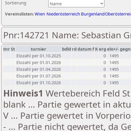
Sortierung
Vereinslisten:
Wien
Niederösterreich
Burgenland
Oberösterrei
Pnr:142721 Name: Sebastian G
tnr
St
turnier
bdld
rd
datum
f
K
erg
elo+/-
gegn
Elozahl per 01.10.2025
0
1495
Elozahl per 01.01.2026
0
1495
Elozahl per 01.04.2026
0
1495
Elozahl per 01.07.2026
0
1495
Elozahl per 01.10.2026
0
1495
Hinweis1
Wertebereich Feld St 
blank ... Partie gewertet in akt
V ... Partie gewertet in Vorperi
- ... Partie nicht gewertet, da 