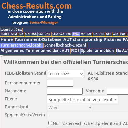
Logged on: Gast
Arabic
ARM
AZE
BIH
BUL
CAT
CHN
CRO
CZE
DEN
ENG
ESP
FAI
FIN
FRA
GER
GRE
INA
I
Home
Tournament-Database
AUT championship
Pictures
F
Turnierschach-Elozahl
Schnellschach-Elozahl
Allgemeines
Turnier anmelden: AUT
FIDE
Spieler anmelden
Elo AU
Willkommen bei den offiziellen Turnierscha
FIDE-Elolisten Stand
AUT-Elolisten Stand
6.936
Personennummer
Nachname
Vorname
Ebene
Bundesland
Spgem./Kreis/Verein
Nur "österreichische" Spieler (Land=A