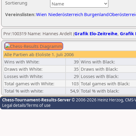
Sortierung
Vereinslisten:
Wien
Niederösterreich
Burgenland
Oberösterrei
Pnr:100319 Name: Hannes Ardelt (
Grafik Elo-Zeitreihe
,
Grafik 
Alle Partien ab Eloliste 1. Juli 2006
Wins with White:
39
Wins with Black:
Draws with White:
35
Draws with Black:
Losses with White:
29
Losses with Black:
Total games with White:
103
Total games with Black:
Total % with white:
54,9
Total % with black:
Chess-Tournament-Results-Server
© 2006-2026 Heinz Herzog
, CMS-
Legal details/Terms of use