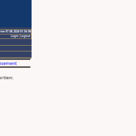
ime 07.08.2026 01:56:08
Login
Logout
artien: