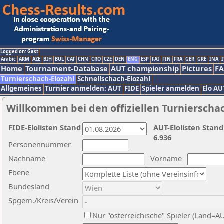
Logged on: Gast
Arabic
ARM
AZE
BIH
BUL
CAT
CHN
CRO
CZE
DEN
ENG
ESP
FAI
FIN
FRA
GER
GRE
INA
I
Home
Tournament-Database
AUT championship
Pictures
F
Turnierschach-Elozahl
Schnellschach-Elozahl
Allgemeines
Turnier anmelden: AUT
FIDE
Spieler anmelden
Elo AU
Willkommen bei den offiziellen Turnierscha
FIDE-Elolisten Stand
AUT-Elolisten Stand
6.936
Personennummer
Nachname
Vorname
Ebene
Bundesland
Spgem./Kreis/Verein
Nur "österreichische" Spieler (Land=A