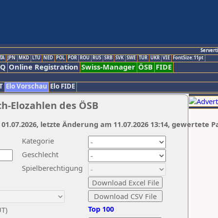
Servert
TA
JPN
MKD
LTU
NED
POL
POR
ROU
RUS
SRB
SVK
SWE
TUR
UKR
VIE
FontSize:11pt
AQ
Online Registration
Swiss-Manager
ÖSB
FIDE
T
Elo Vorschau
Elo FIDE
ch-Elozahlen des ÖSB
 01.07.2026, letzte Änderung am 11.07.2026 13:14, gewertete P
Kategorie
Geschlecht
Spielberechtigung
Top 100
UT)