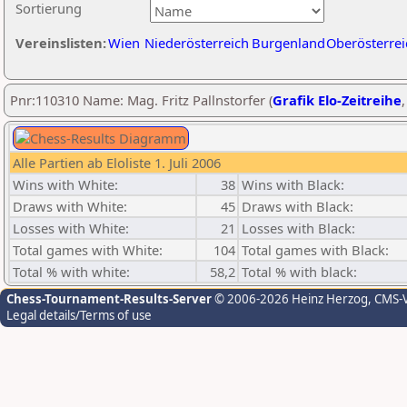
Sortierung
Vereinslisten:
Wien
Niederösterreich
Burgenland
Oberösterrei
Pnr:110310 Name: Mag. Fritz Pallnstorfer (
Grafik Elo-Zeitreihe
Alle Partien ab Eloliste 1. Juli 2006
Wins with White:
38
Wins with Black:
Draws with White:
45
Draws with Black:
Losses with White:
21
Losses with Black:
Total games with White:
104
Total games with Black:
Total % with white:
58,2
Total % with black:
Chess-Tournament-Results-Server
© 2006-2026 Heinz Herzog
, CMS-
Legal details/Terms of use