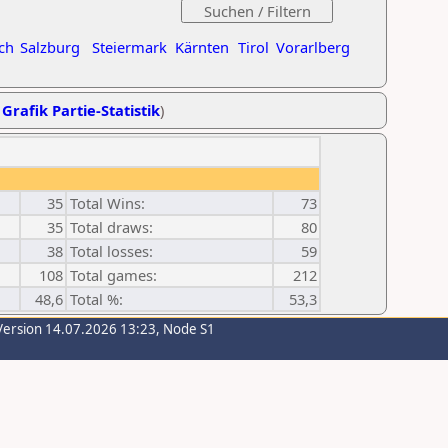
ch
Salzburg
Steiermark
Kärnten
Tirol
Vorarlberg
,
Grafik Partie-Statistik
)
35
Total Wins:
73
35
Total draws:
80
38
Total losses:
59
108
Total games:
212
48,6
Total %:
53,3
Version 14.07.2026 13:23, Node S1