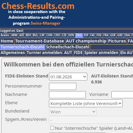
Logged on: Gast
Arabic
ARM
AZE
BIH
BUL
CAT
CHN
CRO
CZE
DEN
ENG
ESP
FAI
FIN
FRA
GER
GRE
INA
I
Home
Tournament-Database
AUT championship
Pictures
F
Turnierschach-Elozahl
Schnellschach-Elozahl
Allgemeines
Turnier anmelden: AUT
FIDE
Spieler anmelden
Elo AU
Willkommen bei den offiziellen Turnierscha
FIDE-Elolisten Stand
AUT-Elolisten Stand
6.936
Personennummer
Nachname
Vorname
Ebene
Bundesland
Spgem./Kreis/Verein
Nur "österreichische" Spieler (Land=A