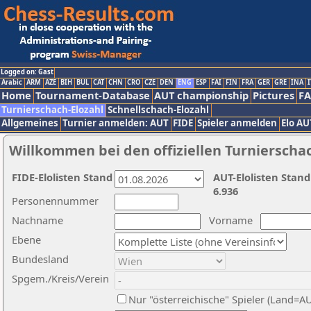
Logged on: Gast
Arabic
ARM
AZE
BIH
BUL
CAT
CHN
CRO
CZE
DEN
ENG
ESP
FAI
FIN
FRA
GER
GRE
INA
I
Home
Tournament-Database
AUT championship
Pictures
F
Turnierschach-Elozahl
Schnellschach-Elozahl
Allgemeines
Turnier anmelden: AUT
FIDE
Spieler anmelden
Elo AU
Willkommen bei den offiziellen Turnierscha
FIDE-Elolisten Stand
AUT-Elolisten Stand
6.936
Personennummer
Nachname
Vorname
Ebene
Bundesland
Spgem./Kreis/Verein
Nur "österreichische" Spieler (Land=A