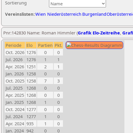
Sortierung
Vereinslisten:
Wien
Niederösterreich
Burgenland
Oberösterrei
Pnr:142830 Name: Roman Himmler (
Grafik Elo-Zeitreihe
,
Grafi
Periode
Elo
Partien
Pkt.
Oct. 2026
1276
0
0
Jul. 2026
1276
1
1
Apr. 2026
1251
2
1
Jan. 2026
1258
0
0
Oct. 2025
1258
7
3
Jul. 2025
1268
0
0
Apr. 2025
1268
0
0
Jan. 2025
1268
1
0
Oct. 2024
1277
0
0
Jul. 2024
1277
1
0
Apr. 2024
935
1
0
Jan. 2024
942
0
0