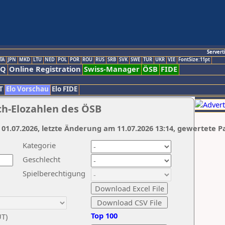
Servert
TA
JPN
MKD
LTU
NED
POL
POR
ROU
RUS
SRB
SVK
SWE
TUR
UKR
VIE
FontSize:11pt
AQ
Online Registration
Swiss-Manager
ÖSB
FIDE
T
Elo Vorschau
Elo FIDE
ch-Elozahlen des ÖSB
 01.07.2026, letzte Änderung am 11.07.2026 13:14, gewertete P
Kategorie
Geschlecht
Spielberechtigung
Top 100
UT)