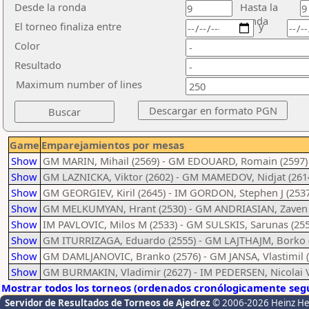
Desde la ronda
Hasta la
ronda
El torneo finaliza entre
y
Color
Resultado
Maximum number of lines
Game
Emparejamientos por mesas
Show
GM MARIN, Mihail (2569) - GM EDOUARD, Romain (2597)
Show
GM LAZNICKA, Viktor (2602) - GM MAMEDOV, Nidjat (261
Show
GM GEORGIEV, Kiril (2645) - IM GORDON, Stephen J (2537
Show
GM MELKUMYAN, Hrant (2530) - GM ANDRIASIAN, Zaven 
Show
IM PAVLOVIC, Milos M (2533) - GM SULSKIS, Sarunas (255
Show
GM ITURRIZAGA, Eduardo (2555) - GM LAJTHAJM, Borko 
Show
GM DAMLJANOVIC, Branko (2576) - GM JANSA, Vlastimil (
Show
GM BURMAKIN, Vladimir (2627) - IM PEDERSEN, Nicolai V
Mostrar todos los torneos (ordenados cronólogicamente segú
Servidor de Resultados de Torneos de Ajedrez
© 2006-2026 Heinz H