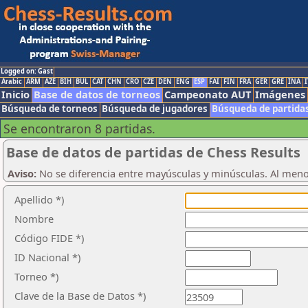
Logged on: Gast
Arabic
ARM
AZE
BIH
BUL
CAT
CHN
CRO
CZE
DEN
ENG
ESP
FAI
FIN
FRA
GER
GRE
INA
I
Inicio
Base de datos de torneos
Campeonato AUT
Imágenes
Búsqueda de torneos
Búsqueda de jugadores
Búsqueda de partida
Se encontraron 8 partidas.
Base de datos de partidas de Chess Results
Aviso:
No se diferencia entre mayúsculas y minúsculas. Al men
Apellido *)
Nombre
Código FIDE *)
ID Nacional *)
Torneo *)
Clave de la Base de Datos *)