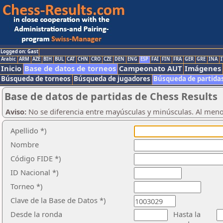
Logged on: Gast
Arabic
ARM
AZE
BIH
BUL
CAT
CHN
CRO
CZE
DEN
ENG
ESP
FAI
FIN
FRA
GER
GRE
INA
I
Inicio
Base de datos de torneos
Campeonato AUT
Imágenes
Búsqueda de torneos
Búsqueda de jugadores
Búsqueda de partida
Base de datos de partidas de Chess Results
Aviso:
No se diferencia entre mayúsculas y minúsculas. Al men
Apellido *)
Nombre
Código FIDE *)
ID Nacional *)
Torneo *)
Clave de la Base de Datos *)
Desde la ronda
Hasta la