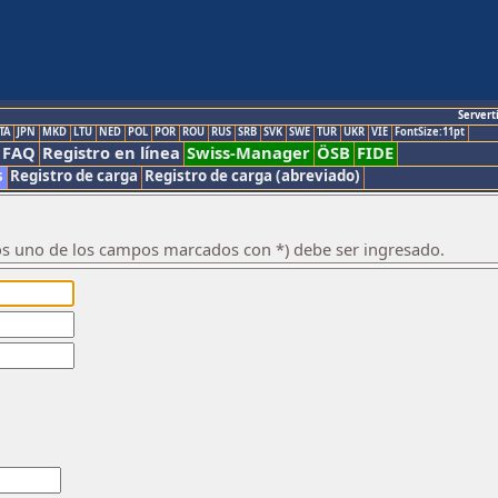
Servert
TA
JPN
MKD
LTU
NED
POL
POR
ROU
RUS
SRB
SVK
SWE
TUR
UKR
VIE
FontSize:11pt
FAQ
Registro en línea
Swiss-Manager
ÖSB
FIDE
s
Registro de carga
Registro de carga (abreviado)
os uno de los campos marcados con *) debe ser ingresado.