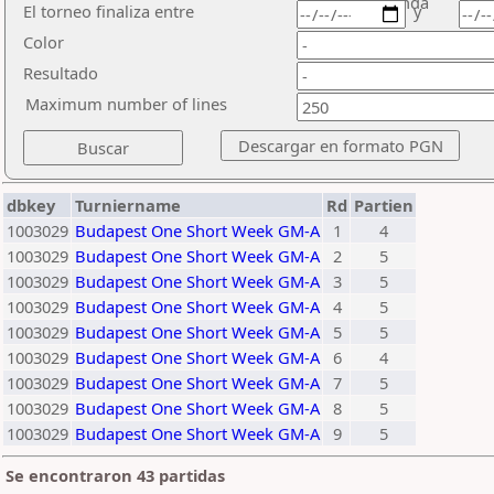
ronda
El torneo finaliza entre
y
Color
Resultado
Maximum number of lines
dbkey
Turniername
Rd
Partien
1003029
Budapest One Short Week GM-A
1
4
1003029
Budapest One Short Week GM-A
2
5
1003029
Budapest One Short Week GM-A
3
5
1003029
Budapest One Short Week GM-A
4
5
1003029
Budapest One Short Week GM-A
5
5
1003029
Budapest One Short Week GM-A
6
4
1003029
Budapest One Short Week GM-A
7
5
1003029
Budapest One Short Week GM-A
8
5
1003029
Budapest One Short Week GM-A
9
5
Se encontraron 43 partidas