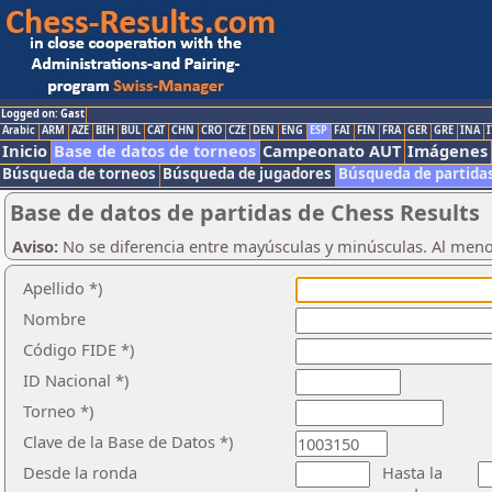
Logged on: Gast
Arabic
ARM
AZE
BIH
BUL
CAT
CHN
CRO
CZE
DEN
ENG
ESP
FAI
FIN
FRA
GER
GRE
INA
I
Inicio
Base de datos de torneos
Campeonato AUT
Imágenes
Búsqueda de torneos
Búsqueda de jugadores
Búsqueda de partida
Base de datos de partidas de Chess Results
Aviso:
No se diferencia entre mayúsculas y minúsculas. Al men
Apellido *)
Nombre
Código FIDE *)
ID Nacional *)
Torneo *)
Clave de la Base de Datos *)
Desde la ronda
Hasta la