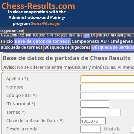
Logged on: Gast
Arabic
ARM
AZE
BIH
BUL
CAT
CHN
CRO
CZE
DEN
ENG
ESP
FAI
FIN
FRA
GER
GRE
INA
I
Inicio
Base de datos de torneos
Campeonato AUT
Imágenes
Búsqueda de torneos
Búsqueda de jugadores
Búsqueda de partida
Base de datos de partidas de Chess Results
Aviso:
No se diferencia entre mayúsculas y minúsculas. Al men
Apellido *)
Nombre
Código FIDE *)
ID Nacional *)
Torneo *)
Clave de la Base de Datos *)
Desde la ronda
Hasta la