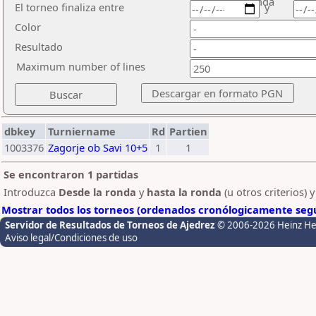
ronda
El torneo finaliza entre
y
Color
Resultado
Maximum number of lines
dbkey
Turniername
Rd
Partien
1003376
Zagorje ob Savi 10+5
1
1
Se encontraron 1 partidas
Introduzca
Desde la ronda
y
hasta la ronda
(u otros criterios) 
Mostrar todos los torneos (ordenados cronólogicamente segú
Servidor de Resultados de Torneos de Ajedrez
© 2006-2026 Heinz H
Aviso legal/Condiciones de uso