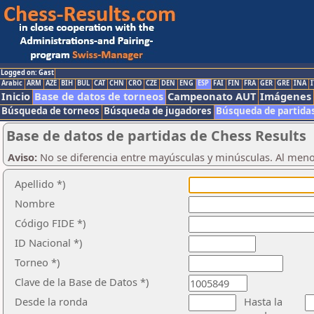
Logged on: Gast
Arabic
ARM
AZE
BIH
BUL
CAT
CHN
CRO
CZE
DEN
ENG
ESP
FAI
FIN
FRA
GER
GRE
INA
I
Inicio
Base de datos de torneos
Campeonato AUT
Imágenes
Búsqueda de torneos
Búsqueda de jugadores
Búsqueda de partida
Base de datos de partidas de Chess Results
Aviso:
No se diferencia entre mayúsculas y minúsculas. Al men
Apellido *)
Nombre
Código FIDE *)
ID Nacional *)
Torneo *)
Clave de la Base de Datos *)
Desde la ronda
Hasta la