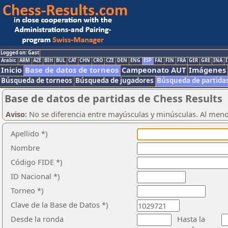
Logged on: Gast
Arabic
ARM
AZE
BIH
BUL
CAT
CHN
CRO
CZE
DEN
ENG
ESP
FAI
FIN
FRA
GER
GRE
INA
I
Inicio
Base de datos de torneos
Campeonato AUT
Imágenes
Búsqueda de torneos
Búsqueda de jugadores
Búsqueda de partida
Base de datos de partidas de Chess Results
Aviso:
No se diferencia entre mayúsculas y minúsculas. Al men
Apellido *)
Nombre
Código FIDE *)
ID Nacional *)
Torneo *)
Clave de la Base de Datos *)
Desde la ronda
Hasta la