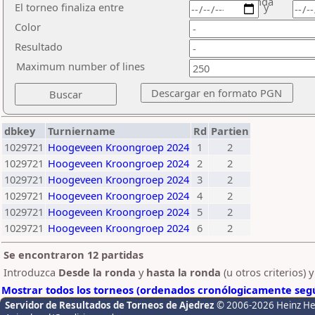
ronda
El torneo finaliza entre
y
Color
Resultado
Maximum number of lines
dbkey
Turniername
Rd
Partien
1029721
Hoogeveen Kroongroep 2024
1
2
1029721
Hoogeveen Kroongroep 2024
2
2
1029721
Hoogeveen Kroongroep 2024
3
2
1029721
Hoogeveen Kroongroep 2024
4
2
1029721
Hoogeveen Kroongroep 2024
5
2
1029721
Hoogeveen Kroongroep 2024
6
2
Se encontraron 12 partidas
Introduzca
Desde la ronda
y
hasta la ronda
(u otros criterios) 
Mostrar todos los torneos (ordenados cronólogicamente segú
Servidor de Resultados de Torneos de Ajedrez
© 2006-2026 Heinz H