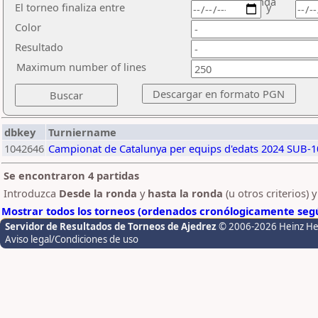
ronda
El torneo finaliza entre
y
Color
Resultado
Maximum number of lines
dbkey
Turniername
1042646
Campionat de Catalunya per equips d'edats 2024 SUB-1
Se encontraron 4 partidas
Introduzca
Desde la ronda
y
hasta la ronda
(u otros criterios) 
Mostrar todos los torneos (ordenados cronólogicamente segú
Servidor de Resultados de Torneos de Ajedrez
© 2006-2026 Heinz H
Aviso legal/Condiciones de uso