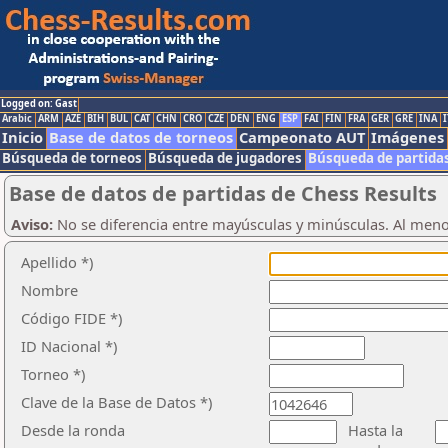
Logged on: Gast
Arabic
ARM
AZE
BIH
BUL
CAT
CHN
CRO
CZE
DEN
ENG
ESP
FAI
FIN
FRA
GER
GRE
INA
I
Inicio
Base de datos de torneos
Campeonato AUT
Imágenes
Búsqueda de torneos
Búsqueda de jugadores
Búsqueda de partida
Base de datos de partidas de Chess Results
Aviso:
No se diferencia entre mayúsculas y minúsculas. Al men
Apellido *)
Nombre
Código FIDE *)
ID Nacional *)
Torneo *)
Clave de la Base de Datos *)
Desde la ronda
Hasta la