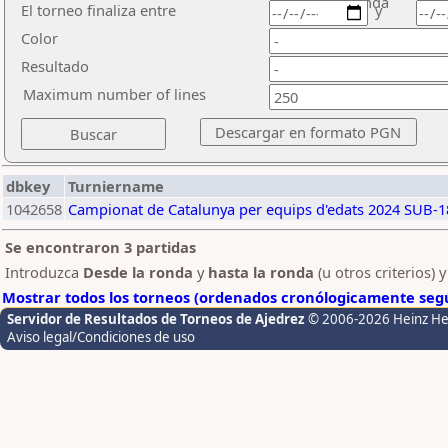
ronda
El torneo finaliza entre
y
Color
Resultado
Maximum number of lines
dbkey
Turniername
1042658
Campionat de Catalunya per equips d'edats 2024 SUB-1
Se encontraron 3 partidas
Introduzca
Desde la ronda
y
hasta la ronda
(u otros criterios) 
Mostrar todos los torneos (ordenados cronólogicamente segú
Servidor de Resultados de Torneos de Ajedrez
© 2006-2026 Heinz H
Aviso legal/Condiciones de uso