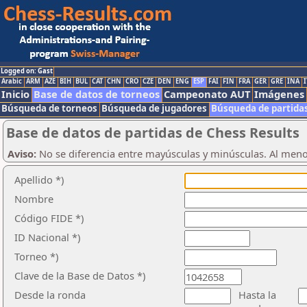
Logged on: Gast
Arabic
ARM
AZE
BIH
BUL
CAT
CHN
CRO
CZE
DEN
ENG
ESP
FAI
FIN
FRA
GER
GRE
INA
I
Inicio
Base de datos de torneos
Campeonato AUT
Imágenes
Búsqueda de torneos
Búsqueda de jugadores
Búsqueda de partida
Base de datos de partidas de Chess Results
Aviso:
No se diferencia entre mayúsculas y minúsculas. Al men
Apellido *)
Nombre
Código FIDE *)
ID Nacional *)
Torneo *)
Clave de la Base de Datos *)
Desde la ronda
Hasta la