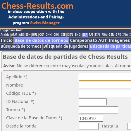
Logged on: Gast
Arabic
ARM
AZE
BIH
BUL
CAT
CHN
CRO
CZE
DEN
ENG
ESP
FAI
FIN
FRA
GER
GRE
INA
I
Inicio
Base de datos de torneos
Campeonato AUT
Imágenes
Búsqueda de torneos
Búsqueda de jugadores
Búsqueda de partida
Base de datos de partidas de Chess Results
Aviso:
No se diferencia entre mayúsculas y minúsculas. Al men
Apellido *)
Nombre
Código FIDE *)
ID Nacional *)
Torneo *)
Clave de la Base de Datos *)
Desde la ronda
Hasta la