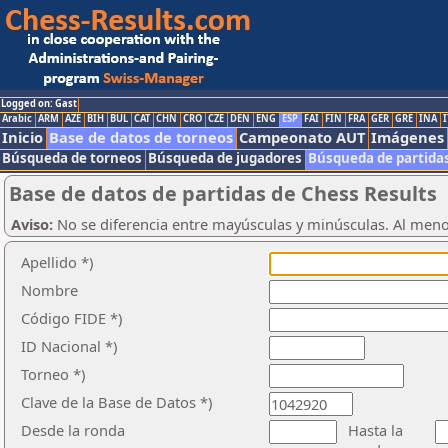
Logged on: Gast
Arabic
ARM
AZE
BIH
BUL
CAT
CHN
CRO
CZE
DEN
ENG
ESP
FAI
FIN
FRA
GER
GRE
INA
I
Inicio
Base de datos de torneos
Campeonato AUT
Imágenes
Búsqueda de torneos
Búsqueda de jugadores
Búsqueda de partida
Base de datos de partidas de Chess Results
Aviso:
No se diferencia entre mayúsculas y minúsculas. Al men
Apellido *)
Nombre
Código FIDE *)
ID Nacional *)
Torneo *)
Clave de la Base de Datos *)
Desde la ronda
Hasta la