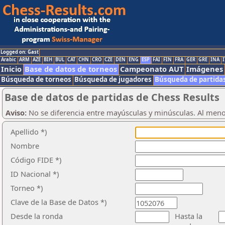
Logged on: Gast
Arabic
ARM
AZE
BIH
BUL
CAT
CHN
CRO
CZE
DEN
ENG
ESP
FAI
FIN
FRA
GER
GRE
INA
I
Inicio
Base de datos de torneos
Campeonato AUT
Imágenes
Búsqueda de torneos
Búsqueda de jugadores
Búsqueda de partida
Base de datos de partidas de Chess Results
Aviso:
No se diferencia entre mayúsculas y minúsculas. Al men
Apellido *)
Nombre
Código FIDE *)
ID Nacional *)
Torneo *)
Clave de la Base de Datos *)
Desde la ronda
Hasta la