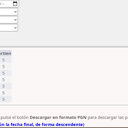
artien
5
5
5
5
5
5
5
y pulse el botón
Descargar en formato PGN
para descargar las p
n la fecha final, de forma descendente)