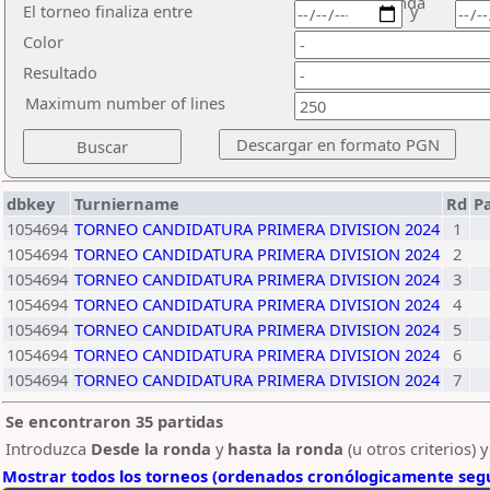
ronda
El torneo finaliza entre
y
Color
Resultado
Maximum number of lines
dbkey
Turniername
Rd
P
1054694
TORNEO CANDIDATURA PRIMERA DIVISION 2024
1
1054694
TORNEO CANDIDATURA PRIMERA DIVISION 2024
2
1054694
TORNEO CANDIDATURA PRIMERA DIVISION 2024
3
1054694
TORNEO CANDIDATURA PRIMERA DIVISION 2024
4
1054694
TORNEO CANDIDATURA PRIMERA DIVISION 2024
5
1054694
TORNEO CANDIDATURA PRIMERA DIVISION 2024
6
1054694
TORNEO CANDIDATURA PRIMERA DIVISION 2024
7
Se encontraron 35 partidas
Introduzca
Desde la ronda
y
hasta la ronda
(u otros criterios) 
Mostrar todos los torneos (ordenados cronólogicamente segú