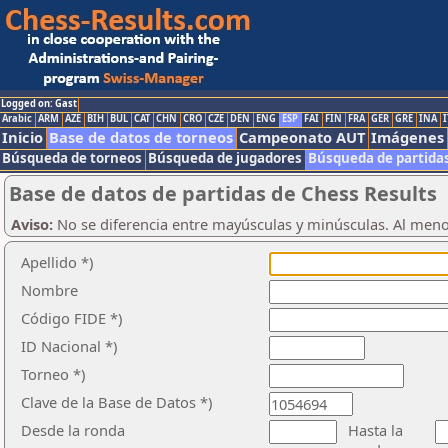
Logged on: Gast
Arabic
ARM
AZE
BIH
BUL
CAT
CHN
CRO
CZE
DEN
ENG
ESP
FAI
FIN
FRA
GER
GRE
INA
I
Inicio
Base de datos de torneos
Campeonato AUT
Imágenes
Búsqueda de torneos
Búsqueda de jugadores
Búsqueda de partida
Base de datos de partidas de Chess Results
Aviso:
No se diferencia entre mayúsculas y minúsculas. Al men
Apellido *)
Nombre
Código FIDE *)
ID Nacional *)
Torneo *)
Clave de la Base de Datos *)
Desde la ronda
Hasta la