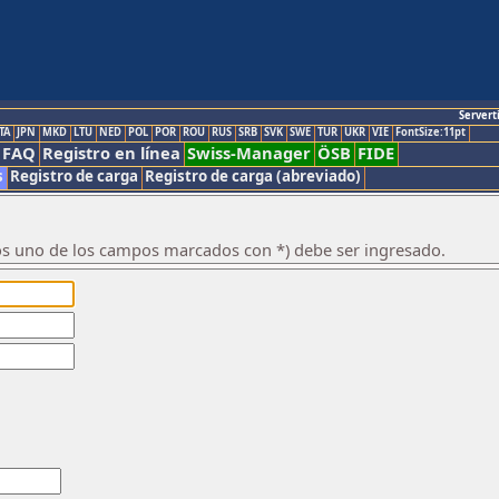
Servert
TA
JPN
MKD
LTU
NED
POL
POR
ROU
RUS
SRB
SVK
SWE
TUR
UKR
VIE
FontSize:11pt
FAQ
Registro en línea
Swiss-Manager
ÖSB
FIDE
s
Registro de carga
Registro de carga (abreviado)
os uno de los campos marcados con *) debe ser ingresado.